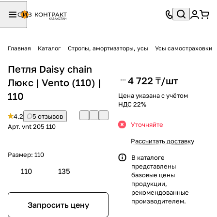
Главная
Каталог
Стропы, амортизаторы, усы
Усы самостраховки
Петля Daisy chain
4 722 ₸/
шт
Люкс | Vento (110) |
110
Цена указана с учётом
НДС 22%
4.2
5 отзывов
Уточняйте
Арт.
vnt 205 110
Рассчитать доставку
Размер:
110
В каталоге
представлены
110
135
базовые цены
продукции,
рекомендованные
производителем.
Запросить цену