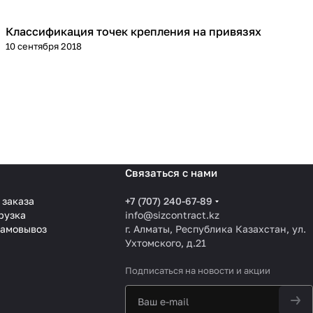
Классификация точек крепления на привязях
Практика
10 сентября 2018
Связаться с нами
 заказа
+7 (707) 240-67-89
грузка
info@sizcontract.kz
самовывоз
г. Алматы, Республика Казахстан, ул.
Ухтомского, д.21
Подписаться
на новости и акции