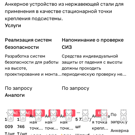
Анкерное устройство из нержавеющей стали для
применения в качестве стационарной точки
крепления подсистемы.
Услуги
Реализация систем
Напоминание о проверке
безопасности
СИЗ
Разработка систем
Средства индивидуальной
безопасности для работы
защиты от падения с высоты
на высоте,
должны проходить
проектирование и монтаж
периодическую проверку не
горизонтальных
реже, чем один раз в год. Мы
стационарных анкерных
напомним о необходимости
По запросу
По запросу
линий и вертикальных
провести проверку через год
Аналоги
систем защиты от падения
после осуществления отгрузки.
с высоты.
ЕАС
ЕАС
ЕАС
ЕАС
ЕАС
ЕАС
По
Анкер
Анкер
Анкер
Анкерна
16
15
5 774 ₸/
запросу
ная
ная
ная
я точка
009
746
шт
точка
точка
точка
креплен
Анкерна
₸/
шт
₸/
шт
крепле
крепле
крепле
ия