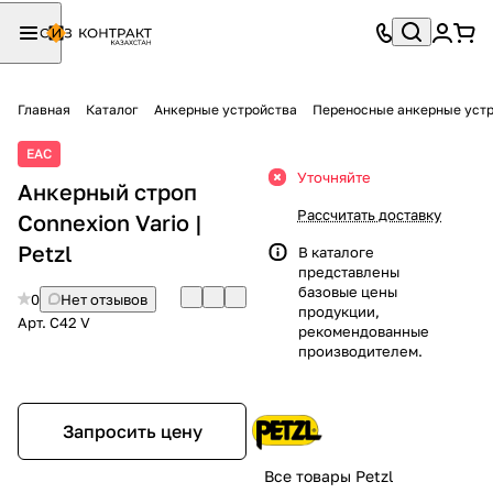
Главная
Каталог
Анкерные устройства
Переносные анкерные уст
ЕАС
Уточняйте
Анкерный строп
Рассчитать доставку
Connexion Vario |
Petzl
В каталоге
представлены
базовые цены
0
Нет отзывов
продукции,
Арт.
C42 V
рекомендованные
производителем.
Запросить цену
Все товары Petzl