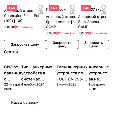
с высоты.
ЕАС
ЕАС
ЕАС
По запросу
20 937 ₸/
шт
Анкерный строп
Connexion Fixe | Petzl
Анкерный строп
Анкерный строп
(100) | 100
Speed Anchor |
Easy Anchor |
CAMP
CAMP
0
0
Уточняйте
0
0
Уточняйте
0
0
Уточняйте
Запросить
Запросить
Запросить цену
цену
цену
Статьи
СИЗ от
Типы анкерных
Типы анкерных
Анкерные
Теория
Практика
Теория
Теория
падения
устройств в
устройств по
устройст
с
системах
ГОСТ EN 795-
ва не
22 января
4 ноября 2024
9 июля 2021
1 февраля
высоты
безопасности
2019
СИЗ?
2026
2018
Назад к списку