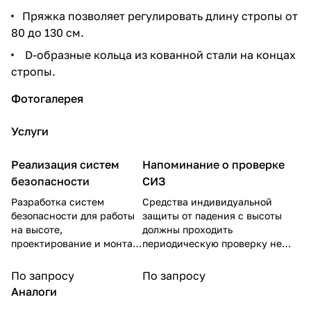
Пряжка позволяет регулировать длину стропы от
80 до 130 см.
D-образные кольца из кованной стали на концах
стропы.
Фотогалерея
Услуги
Реализация систем
Напоминание о проверке
безопасности
СИЗ
Разработка систем
Средства индивидуальной
безопасности для работы
защиты от падения с высоты
на высоте,
должны проходить
проектирование и монтаж
периодическую проверку не
горизонтальных
реже, чем один раз в год. Мы
стационарных анкерных
напомним о необходимости
По запросу
По запросу
линий и вертикальных
провести проверку через год
Аналоги
систем защиты от падения
после осуществления отгрузки.